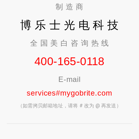
制 造 商
博 乐 士 光 电 科 技
全 国 美 白 咨 询 热 线
400-165-0118
E-mail
services#mygobrite.com
（如需拷贝邮箱地址，请将 # 改为 @ 再发送）