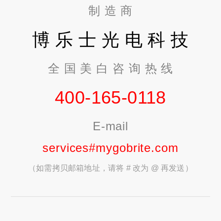
制 造 商
博 乐 士 光 电 科 技
全 国 美 白 咨 询 热 线
400-165-0118
E-mail
services#mygobrite.com
（如需拷贝邮箱地址，请将 # 改为 @ 再发送）