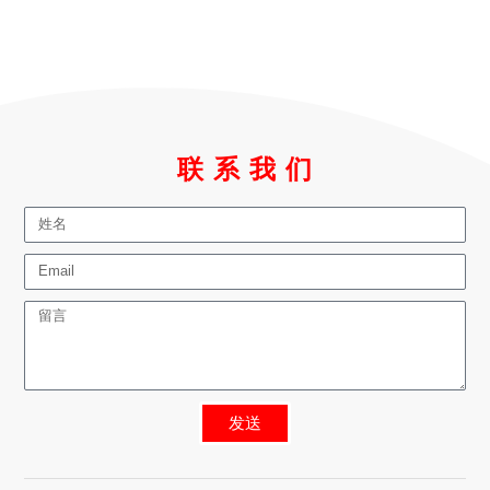
联 系 我 们
发送